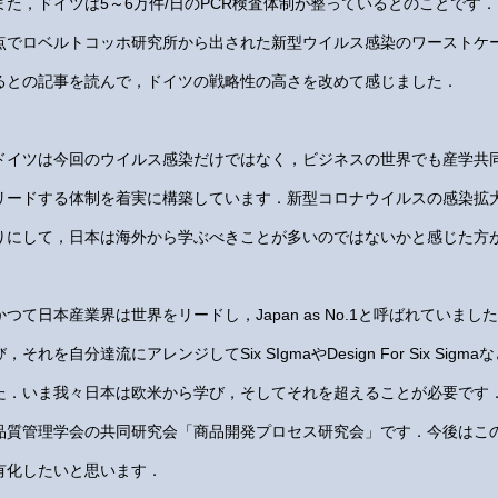
また，ドイツは5～6万件/日のPCR検査体制が整っているとのことです．
点でロベルトコッホ研究所から出された新型ウイルス感染のワーストケ
るとの記事を読んで，ドイツの戦略性の高さを改めて感じました．
ドイツは今回のウイルス感染だけではなく，ビジネスの世界でも産学共
リードする体制を着実に構築しています．新型コロナウイルスの感染拡
りにして，日本は海外から学ぶべきことが多いのではないかと感じた方
かつて日本産業界は世界をリードし，Japan as No.1と呼ばれていま
び，それを自分達流にアレンジしてSix SIgmaやDesign For Six S
た．いま我々日本は欧米から学び，そしてそれを超えることが必要です
品質管理学会の共同研究会「商品開発プロセス研究会」です．今後はこ
有化したいと思います．