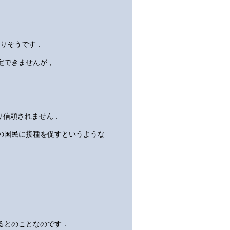
ありそうです．
定できませんが，
り信頼されません．
の国民に接種を促すというような
るとのことなのです．