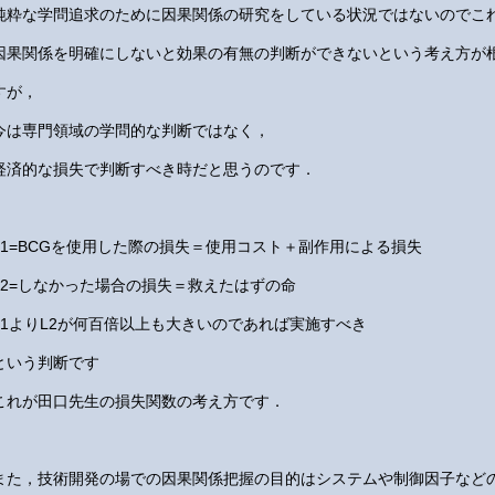
純粋な学問追求のために因果関係の研究をしている状況ではないのでこ
因果関係を明確にしないと効果の有無の判断ができないという考え方が
すが，
今は専門領域の学問的な判断ではなく，
経済的な損失で判断すべき時だと思うのです．
L1=BCGを使用した際の損失＝使用コスト＋副作用による損失
L2=しなかった場合の損失＝救えたはずの命
L1よりL2が何百倍以上も大きいのであれば実施すべき
という判断です
これが田口先生の損失関数の考え方です．
また，技術開発の場での因果関係把握の目的はシステムや制御因子など