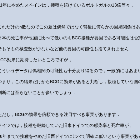
81年にやめたスペインは，接種を続けているポルトガルの13倍等々．
これだけのn数なのでこの差は偶然ではなく背後に何らかの因果関係は
日本の死亡率が他国に比べて低いのもBCG接種が要因である可能性は否
そもそもの検査数が少ないなど他の要因の可能性も捨てきれません．
BCG効果に期待したいところですが，
こういうデータは偽相関の可能性も十分あり得るので，一般的にはあま
つまり，この結果だけからBCGに効果があると判断し，接種していな国
判断には至らないことが多いでしょう．
ただし，BCGの効果を信頼できる注目すべき事実があります．
ドイツでは，接種を継続していた旧東ドイツでの感染率と死亡率が，
98年までで接種をやめた旧西ドイツに比べて明確に低いという事実があ