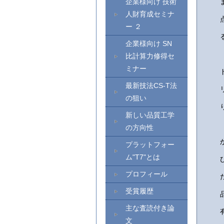
企業様向け 技術
人財育成セミナ
ー ２
企業様向け SN
比計算力修得セ
ミナー
最新技法CS-T法
の狙い
新しい品質工学
の方向性
プラットフォー
ム"T7"とは
プロフィール
受賞履歴
主な査読付き論
文