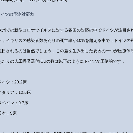
ドイツの予測対応力
欧州での新型コロナウイルスに対する各国の対応の中でドイツが注目さ
ン，イギリスの感染者数あたりの死亡率が10%を超える中で，ドイツの
注目されるのは当然でしょう．この差を生み出した要因の一つが医療体制
あたりの人工呼吸器付ICUの数は以下のようにドイツが圧倒的です．
ドイツ：29.2床
イタリア：12.5床
スペイン：9.7床
日本：5床