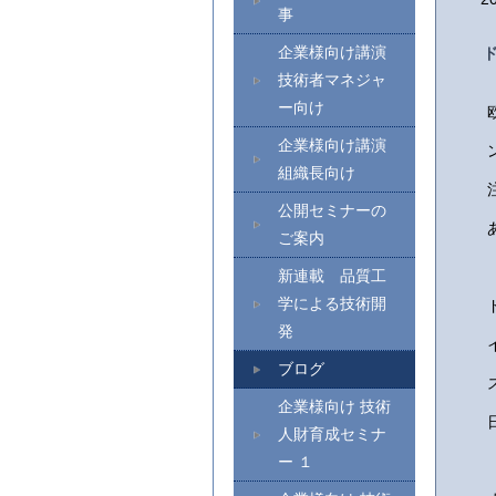
事
企業様向け講演
技術者マネジャ
ー向け
企業様向け講演
組織長向け
公開セミナーの
ご案内
新連載 品質工
学による技術開
発
ブログ
企業様向け 技術
人財育成セミナ
ー １