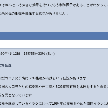
今はBCGという大きな効果を持つでろう制御因子があることがわかって
因果関係の把握を優先する意味がありません．
020年4月12日 15時55分33秒 (Sun)
CG仮説
新型コロナの予防にBCG接種が有効という仮説があります．
各国の人口当たりの感染率や死亡率とBCG接種有無を比較をすると両者
説を元となっています．
接種を継続しているイラクに比べて1984年に接種をやめた隣国イランは