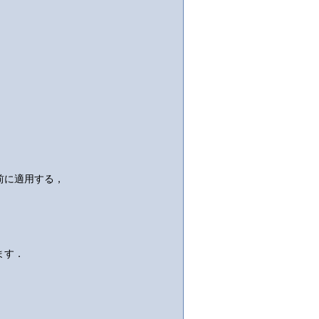
前に適用する，
ます．