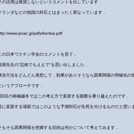
その活用は推奨しないというコメントを出しています．
オランダなどの他国の対応とはまったく異なっています．
ttp://www.jsvac.jp/pdfs/kenkai.pdf
この日本ワクチン学会のコメントを見て，
西堀先生の”忍術でもええで”を思い出しました．
解決方法をどんどん発想して，効果がありそうなら因果関係の明確化の
というアプローチです．
1回目の南極越冬ではこの考え方で直面する困難を乗り越えたのです．
死に直面する場面ではこのような予測対応が生死を分けるものだと思い
そもそも因果関係を把握する目的は何かについて考えてみます．