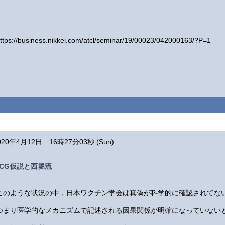
ttps://business.nikkei.com/atcl/seminar/19/00023/042000163/?P=1
020年4月12日 16時27分03秒 (Sun)
BCG仮説と西堀流
このような状況の中，日本ワクチン学会は真偽が科学的に確認されてな
つまり医学的なメカニズムで記述される因果関係が明確になっていない