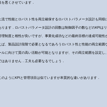
性を悪くさせています．
上流で性能とロバスト性を両立確保するロバストパラメータ設計も同様
あります．ロバストパラメータ設計の回数は制御因子の数などのKPIは
管理制度と相性が良いですが、事業化成功などの最終目標の達成可能性
えば、製品設計段階で必要となるであろうロバスト性と性能の両立範囲
ールに向けて質の高い活動が可能となりますが、その両立範囲を設定し
ではありません．工夫も必要なるでしょう．
このようにKPIと管理項目は似ていますが本質的な違いがあります．