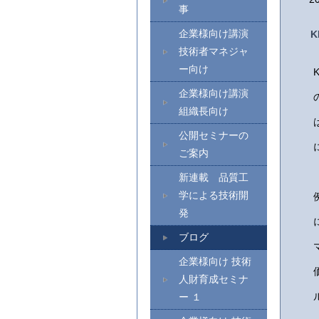
事
企業様向け講演
K
技術者マネジャ
ー向け
企業様向け講演
組織長向け
公開セミナーの
ご案内
新連載 品質工
学による技術開
発
ブログ
企業様向け 技術
人財育成セミナ
ー １