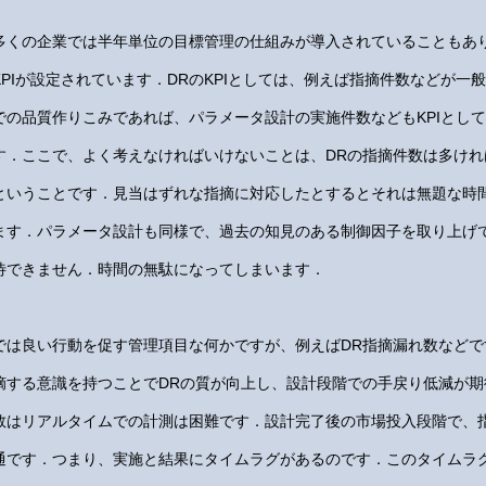
多くの企業では半年単位の目標管理の仕組みが導入されていることもあ
KPIが設定されています．DRのKPIとしては、例えば指摘件数などが
での品質作りこみであれば、パラメータ設計の実施件数などもKPIとし
す．ここで、よく考えなければいけないことは、DRの指摘件数は多け
ということです．見当はずれな指摘に対応したとするとそれは無題な時
ます．パラメータ設計も同様で、過去の知見のある制御因子を取り上げ
待できません．時間の無駄になってしまいます．
では良い行動を促す管理項目な何かですが、例えばDR指摘漏れ数など
摘する意識を持つことでDRの質が向上し、設計段階での手戻り低減が
数はリアルタイムでの計測は困難です．設計完了後の市場投入段階で、
通です．つまり、実施と結果にタイムラグがあるのです．このタイムラ