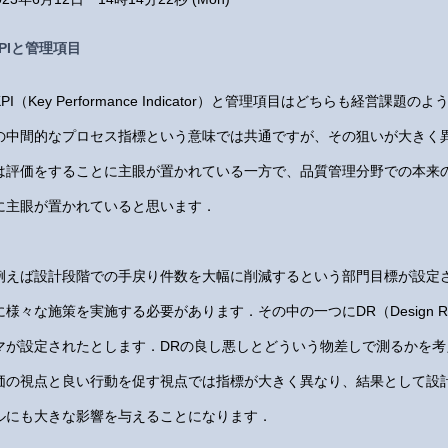
PIと管理項目
KPI（Key Performance Indicator）と管理項目はどちらも経営
の中間的なプロセス指標という意味では共通ですが、その狙いが大きく異
は評価をすることに主眼が置かれている一方で、品質管理分野での本来
に主眼が置かれていると思います．
例えば設計段階での手戻り件数を大幅に削減するという部門目標が設定
に様々な施策を実施する必要があります．その中の一つにDR（Design R
マが設定されたとします．DRの良し悪しとどういう物差しで測るかを
価の視点と良い行動を促す視点では指標が大きく異なり、結果として設
ルにも大きな影響を与えることになります．