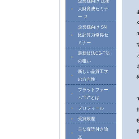
企業様向け 技術
人財育成セミナ
ー ２
企業様向け SN
比計算力修得セ
ミナー
最新技法CS-T法
の狙い
新しい品質工学
の方向性
プラットフォー
ム"T7"とは
プロフィール
受賞履歴
主な査読付き論
文