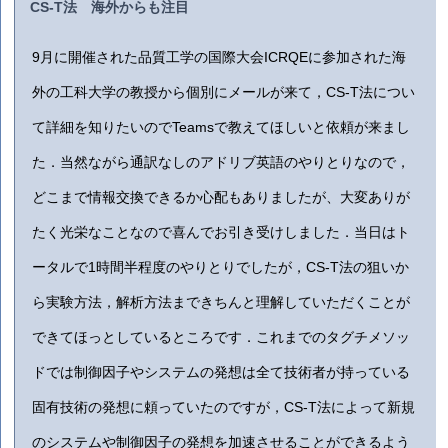
CS-T法 海外からも注目
9月に開催された品質工学の国際大会ICRQEに参加された海
外の工科大学の教授から個別にメールが来て，CS-T法につい
て詳細を知りたいのでTeamsで教えてほしいと依頼が来まし
た．当然ながら通訳なしのアドリブ英語のやりとりなので，
どこまで情報交換できるか心配もありましたが、大変ありが
たく光栄なことなので喜んでお引き受けしました．当日はト
ータルで1時間半程度のやりとりでしたが，CS-T法の狙いか
ら実験方法，解析方法まできちんと理解していただくことが
できてほっとしているところです．これまでのタグチメソッ
ドでは制御因子やシステムの発想は全て技術者が持っている
固有技術の発想に頼っていたのですが，CS-T法によって新規
のシステムや制御因子の発想を加速させることができるよう