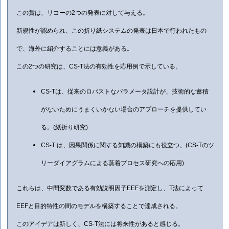
この賞は、リコーの
2
つの発表に対して与える。
新規性が認められ、この折り紙システムの発表は日本で行われたもの
で、海外に紹介することには意義がある。
この
2
つの研究は、
CS-T
法の有効性を応用例で示している。
CS-T
は、従来のロバストなパラメータ設計が、技術的な蓄積
がないためにうまくいかない場合のアプローチを提供してい
る。
(
紙折り研究
)
CS-T
は、因果関係に関する知識の構築にも役立つ。
(CS-T
のツ
リーダイアグラムによる蒸着プロセス研究への応用
)
これらは、中間変数である有効説明因子
EEF
を測定し、
T
法によって
EEF
と目的特性の間のモデルを構築することで達成される。
このアイデアは新しく、
CS-T
法には将来性があると感じる。