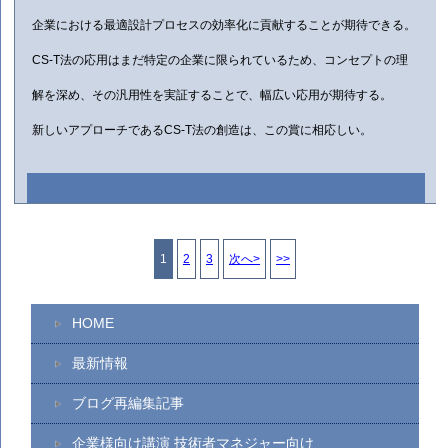
企業における最適設計プロセスの効率化に貢献することが期待できる。
CS-T
法の応用はまだ特定の企業に限られているため、コンセプトの理
解を深め、その汎用性を実証することで、幅広い応用が期待する。
新しいアプローチである
CS-T
法の創造は、この賞に相応しい。
1
2
3
次へ>
>>
HOME
最新情報
ブログ再編集記事
企業様向け講演 技術者マネジャー向け