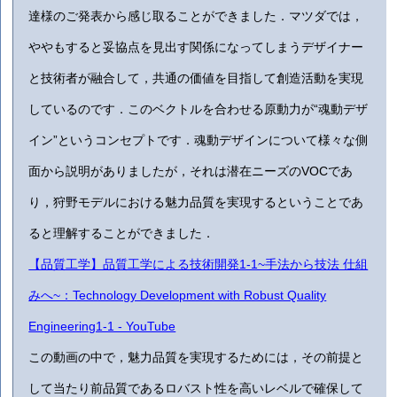
達様のご発表から感じ取ることができました．マツダでは，
ややもすると妥協点を見出す関係になってしまうデザイナー
と技術者が融合して，共通の価値を目指して創造活動を実現
しているのです．このベクトルを合わせる原動力が“魂動デザ
イン”というコンセプトです．魂動デザインについて様々な側
面から説明がありましたが，それは潜在ニーズのVOCであ
り，狩野モデルにおける魅力品質を実現するということであ
ると理解することができました．
【品質工学】品質工学による技術開発1-1~手法から技法 仕組
みへ~：Technology Development with Robust Quality
Engineering1-1 - YouTube
この動画の中で，魅力品質を実現するためには，その前提と
して当たり前品質であるロバスト性を高いレベルで確保して