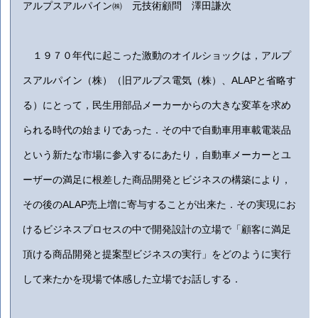
アルプスアルパイン㈱ 元技術顧問 澤田謙次
１９７０年代に起こった激動のオイルショックは，アルプ
スアルパイン（株）（旧アルプス電気（株）、ALAPと省略す
る）にとって，民生用部品メーカーからの大きな変革を求め
られる時代の始まりであった．その中で自動車用車載電装品
という新たな市場に参入するにあたり，自動車メーカーとユ
ーザーの満足に根差した商品開発とビジネスの構築により，
その後のALAP売上増に寄与することが出来た．その実現にお
けるビジネスプロセスの中で開発設計の立場で「顧客に満足
頂ける商品開発と提案型ビジネスの実行」をどのように実行
して来たかを現場で体感した立場でお話しする．