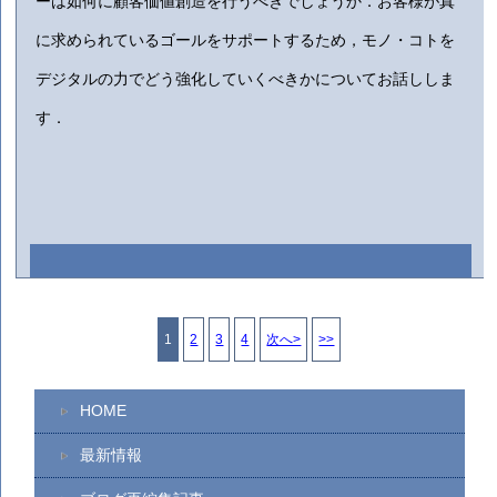
ーは如何に顧客価値創造を行うべきでしょうか
．
お客様が真
に求められているゴールをサポートするため
，
モノ・コトを
デジタルの力でどう強化していくべきかについてお話ししま
す
．
1
2
3
4
次へ>
>>
HOME
最新情報