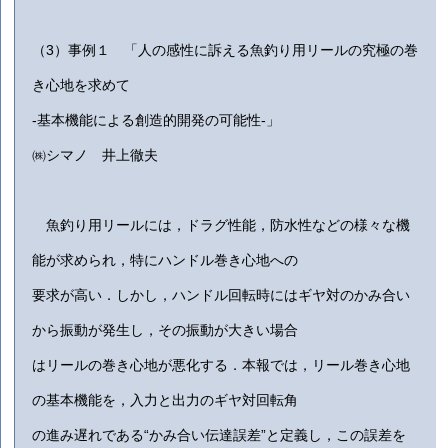
（3）
事例１ 「
人の感性に訴える魚釣り用リールの究極の巻
き心地を求めて
-
基本機能による創造的開発の可能性-」
㈱シマノ 井上徹夫
魚釣り用リールには，ドラグ性能，防水性などの様々な機
能が求められ，特にハンドル巻き心地への
要求が高い．しかし，ハンドル回転時にはギヤ対のかみ合い
から振動が発生し，その振動が大きい場合
はリールの巻き心地が悪化する．本報では，リール巻き心地
の基本機能を，入力と出力のギヤ対回転角
の進み遅れである
“
かみ合い伝達誤差
”
と定義し，この誤差を