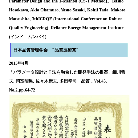
Parameter Design and the T-Method (CS-T Method)」Tetsuo
Hosokawa, Akio Okamuro, Yasuo Sasaki, Kohji Tada, Makoto
Matsushita, 3thICRQE (International Conference on Robust
Quality Engineering) Reliance Energy Management Institute
(インド ムンバイ)
日本品質管理学会 "品質技術賞"
2015年4月
「パラメータ設計とＴ法を融合した開発手法の提案」細川哲
夫, 岡室昭男, 佐々木康夫, 多田幸司 品質，Vol.45,
No.2,pp.64-72