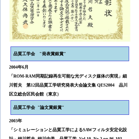
品質工学会 "発表賞銀賞"
2004年6月
「ROM-RAM同期記録再生可能な光ディスク媒体の実現」細
川哲夫 第12回品質工学研究発表大会論文集 QES2004 品川
区立総合区民会館（東京）
品質工学会 "論文賞銀賞"
2003年
「シミュレーションと品質工学によるSAWフィルタ安定化設
計」細川哲夫, 細川由美 品質工学, Vol.10, No.2 pp.96-103