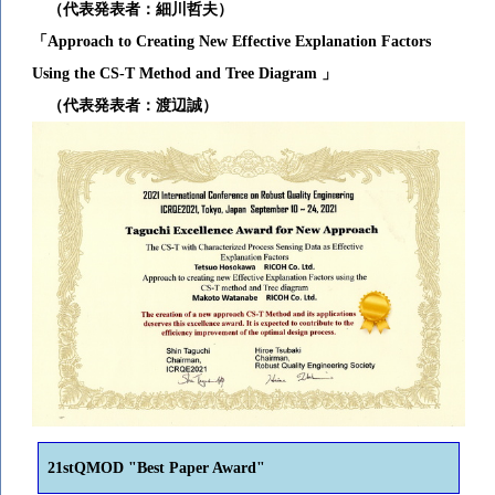
（
代表発表者：細川哲夫）
「Approach to Creating New Effective Explanation Factors
Using the CS-T Method and Tree Diagram 」
（代表発表者：渡辺誠）
21stQMOD "Best Paper Award"