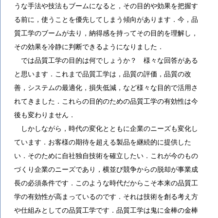
うな手法や技法もブームになると，その目的や効果を把握す
る前に，使うことを優先してしまう傾向があります．今，品
質工学のブームが去り，納得感を持ってその目的を理解し，
その効果を冷静に判断できるようになりました．
では品質工学の目的は何でしょうか？ 様々な回答がある
と思います．これまで品質工学は，品質の評価，品質の改
善，システムの最適化，損失低減，など様々な目的で活用さ
れてきました．これらの目的のための品質工学の有効性は今
後も変わりません．
しかしながら，時代の変化とともに企業のニーズも変化し
ています．お客様の期待を超える製品を継続的に提供した
い．そのために自社独自技術を確立したい．これが今のもの
づくり企業のニーズであり，横並び競争からの脱却が事業成
長の必須条件です．このような時代だからこそ本来の品質工
学の有効性が高まっているのです．それは技術を創る考え方
や仕組みとしての品質工学です．品質工学は鬼に金棒の金棒