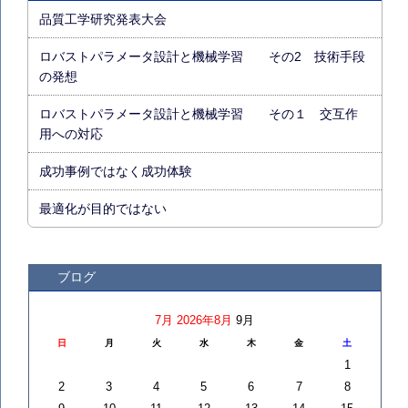
品質工学研究発表大会
ロバストパラメータ設計と機械学習 その2 技術手段
の発想
ロバストパラメータ設計と機械学習 その１ 交互作
用への対応
成功事例ではなく成功体験
最適化が目的ではない
ブログ
7月
2026年8月
9月
日
月
火
水
木
金
土
1
2
3
4
5
6
7
8