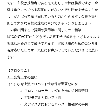
です．主役は技術者である鬼であり，金棒は脇役ですが，金
棒は重たいのである程度の力がないと振り回せません．しか
し，がんばって振り回していると力が付きます．金棒を振り
回して大きな目標の達成に向けてチャレンジしましょう．
内容に関するご質問や費用等に関してのご相談
は”CONTACT”からどうぞ．品質工学で成果を上げるスキルは
実践活用を通じて修得できます．実践活用のためのコンサル
も対応いたします．気軽にお声がけしていただければと思い
ます．
【プログラム】
１．品質工学の狙い
（１）なぜ上流でロバスト性確保が重要なのか
a. フロントローディングのための２段階設計
b. 狩野モデルとロバスト性
c. 光ディスクにおけるロバスト性確保の事例