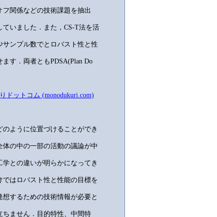
オフ関係などの技術課題を抽出
ていました．また，CS-T法を活
少サンプル数でとロバスト性と性
両者ともPDSA(Plan Do
ム (monodukuri.com)
どのように位置づけることができ
全体の中の一部の活動の議論が中
工学との違いが明らかになってき
けではロバスト性と性能の目標を
発想するための技術情報が必要と
立ちません．目的特性、中間特