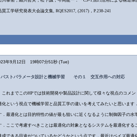
石川泰佑，細川哲夫，松下誠，今岡龍一：「CS-T法の活用による構造体
品質工学研究発表大会論文集, RQES2017, (2017)，P.238-241
023年9月12日 19時07分51秒 (Tue)
ロバストパラメータ設計と機械学習 その１ 交互作用への対応
これまでこのHPでは技術開発や製品設計に関して様々な視点のコメン
適化という視点で機械学習と品質工学の違いを考えてみたいと思います
す．最適化とは目的特性の値が最も狙いに近くなるように制御因子の水
す．ここで考慮すべきことは最適化の対象となるシステムを最適化する
達成できる目途がついているかどうかという点です．最近はベイズ最適