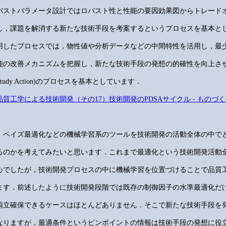
バストパラメータ設計ではロバスト性と性能の要因効果図からトレード
し，課題を解消する新たな技術手段を考案するというプロセスを基本とし
用したプロセスでは，物性値や分析データなどの中間特性を活用し，最
能の改善メカニズムを把握し，新たな技術手段の発想の的確性を向上させます．
Study Action)のプロセスを基本としています．
品質工学による技術開発（その17）技術開発のPDSAサイクル - ものづくりドットコ
ベイズ最適化などの機械学習系のツールを技術開発の活動全体の中で
るのかを考えてみたいと思います．これまで最適化という技術開発活動
心でしたが，技術開発プロセスの中に機械学習を位置づけることで品質
ます．前述したように技術開発段階では既存の制御因子の水準最適化だ
両立確保できるケースはほとんどありません．そこで新たな技術手段を
なりますが，最適条件というピンポイントの情報は技術手段の発想に役