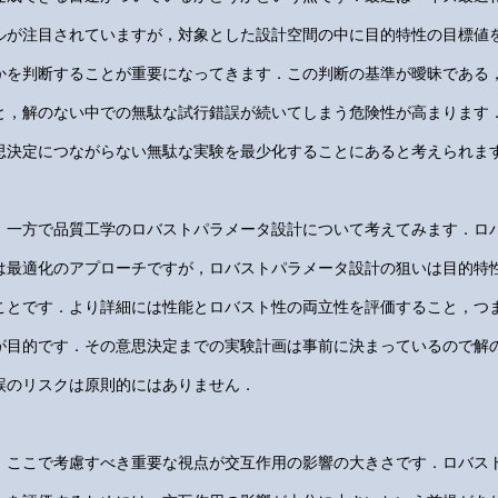
ルが注目されていますが，対象とした設計空間の中に目的特性の目標値
かを判断することが重要になってきます．この判断の基準が曖昧である
と，解のない中での無駄な試行錯誤が続いてしまう危険性が高まります
思決定につながらない無駄な実験を最少化することにあると考えられま
一方で品質工学のロバストパラメータ設計について考えてみます．ロ
は最適化のアプローチですが，ロバストパラメータ設計の狙いは目的特
ことです．より詳細には性能とロバスト性の両立性を評価すること，つ
が目的です．その意思決定までの実験計画は事前に決まっているので解
誤のリスクは原則的にはありません．
ここで考慮すべき重要な視点が交互作用の影響の大きさです．ロバス