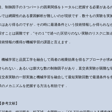
性、制御因子の３つパートの因果関係をトータルに把握する必要がある
ルでは網羅性のある要因解析が難しいのが現状です．数十もの実験を実
スはあり得るのですが．その時に最適条件という技術情報しか得られなか
回すことは困難です．”その１”で述べた区切りのない実験のリスクに加
技術情報の獲得が機械学習の課題と言えます．
機械学習と品質工学を融合して両者の相乗効果を得るアプローチが求
けられない，あるいは膨大な数の制御因子があり，直交表実験が困難な
直交表実験の一部実施と機械学習を融合して最短実験回数で最適条件を求
果のメカニズムを把握する方法も有効です．
【参考文献】