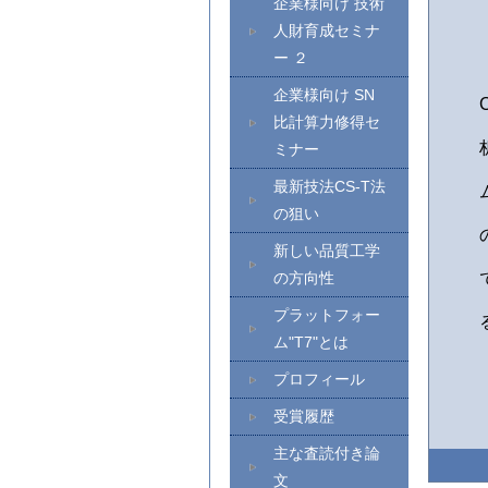
企業様向け 技術
人財育成セミナ
ー ２
企業様向け SN
比計算力修得セ
ミナー
最新技法CS-T法
の狙い
新しい品質工学
の方向性
プラットフォー
ム"T7"とは
プロフィール
受賞履歴
主な査読付き論
文