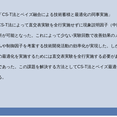
「CS-T法とベイズ融合による技術蓄積と最適化の同事実施」
CS-T法によって直交表実験を全行実施せずに現象説明因子（
析が可能となった。これによって少ない実験回数で改善効果の
ムや制御因子を考案する技術開発活動の効率化が実現した。し
の最適化を実施するためには直交表実験を全行実施する必要が
であった。この課題を解決する方法としてCS-T法とベイズ最
る。