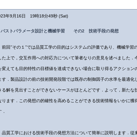
023年9月16日 19時18分49秒 (Sat)
ロバストパラメータ設計と機械学習 その2 技術手段の発想
前回”その１”では品質工学の目的はシステムの評価であり、機械学習
した上で，交互作用への対応力について筆者なりの意見を述べました．
を変えても目的特性の目標値を達成できない場合に取り得るアクション
ます．製品設計の前の技術開発段階では既存の制御因子の水準を最適化
きる解を見出すことができないケースがほとんどです．よって，新たな
なります．この発想の的確性を高めることができる技術情報をいかに獲
す．
品質工学における技術手段の発想方法について簡単に説明します．従