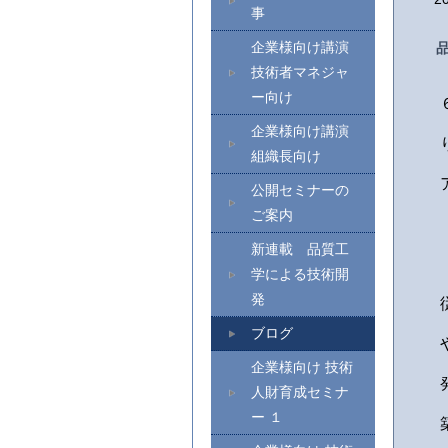
事
企業様向け講演
技術者マネジャ
ー向け
企業様向け講演
組織長向け
公開セミナーの
ご案内
新連載 品質工
学による技術開
発
ブログ
企業様向け 技術
人財育成セミナ
ー １