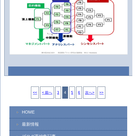
<<
< 前へ
3
4
5
6
次へ>
>>
HOME
最新情報