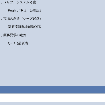
5，（サブ）システム考案
Pugh，TRIZ，公理設計
6，市場の創造（シーズ起点）
福原流新市場創造QFD
7，顧客要求の定義
QFD（品質表）