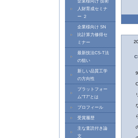
企業様向け 技術
人財育成セミナ
ー ２
企業様向け SN
比計算力修得セ
2
ミナー
最新技法CS-T法
の狙い
新しい品質工学
の方向性
プラットフォー
ム"T7"とは
プロフィール
受賞履歴
主な査読付き論
文