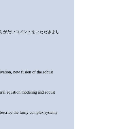
ありがたいコメントをいただきまし
ivation, new fusion of the robust
ural equation modeling and robust
describe the fairly complex systems