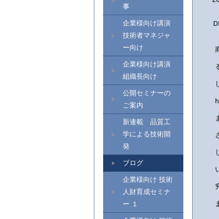
事
企業様向け講演
技術者マネジャ
ー向け
企業様向け講演
組織長向け
公開セミナーの
h
ご案内
新連載 品質工
学による技術開
発
ブログ
企業様向け 技術
人財育成セミナ
ー １