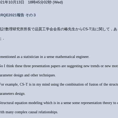
021年10月13日 18時45分02秒 (Wed)
CRQE2021報告 その３
統計数理研究所所長で品質工学会会長の椿先生からCS-T法に関して，
た．
 mentioned as a statistician in a sense mathematical engineer.
o I think these three presentation papers are suggesting new trends or new mot
arameter design and other techniques.
or example, CS-T is in my mind using the combination of fusion of the struct
arameters design.
tructural equation modeling which is in a sense some representation theory to 
ith many complex causal relationships.