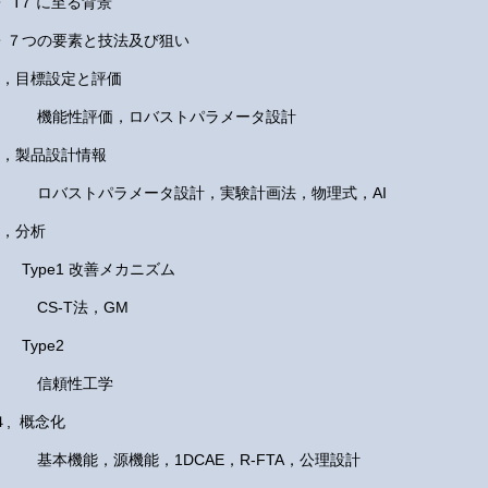
・"T7"に至る背景
・７つの要素と技法及び狙い
1，目標設定と評価
機能性評価，ロバストパラメータ設計
2，製品設計情報
ロバストパラメータ設計，実験計画法，物理式，AI
3，分析
Type1 改善メカニズム
CS-T法，GM
Type2
信頼性工学
４, 概念化
基本機能，源機能，1DCAE，R-FTA，公理設計