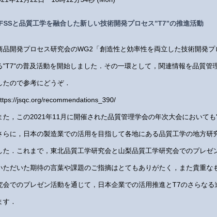
DFSSと品質工学を融合した新しい技術開発プロセス”T7”の推進活動
商品開発プロセス研究会のWG2「創造性と効率性を両立した技術開発プ
る"T7"の普及活動を開始しました．その一環として，関連情報を品質管
したので参考にどうぞ．
ttps://jsqc.org/recommendations_390/
また，この2021年11月に開催された品質管理学会の年次大会においても
さらに，日本の製造業での活用を目指して各地にある品質工学の地方研
した．これまで，東北品質工学研究会と山梨品質工学研究会でのプレゼ
いただいた期待の言葉や課題のご指摘はとてもありがたく，また貴重な
究会でのプレゼン活動を通じて，日本企業での活用推進とT7のさらなる
ます．