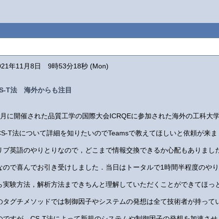
021年11月8日 9時53分18秒 (Mon)
CS-T法 海外からも注目
9月に開催された品質工学の国際大会ICRQEに参加された海外の工科大
CS-T法について詳細を知りたいのでTeamsで教えてほしいと依頼が来
リブ英語のやりとりなので，どこまで情報交換できるか心配もありまし
なので喜んでお引き受けしました．当日はトータルで1時間半程度のやりと
ら実験方法，解析方法まできちんと理解していただくことができてほっ
のタグチメソッドでは制御因子やシステムの発想は全て技術者が持って
のですが，CS-T法によって新規のシステムや制御因子の発想を加速さ