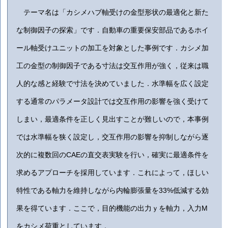
テーマ名は「カシメハブ軸受けの金型形状の最適化と新た
な制御因子の探索」です．自動車の重要保安部品であるホイ
ール軸受けユニットの加工を対象とした事例です．カシメ加
工の金型の制御因子である寸法は交互作用が強く，従来は職
人的な感と経験で寸法を決めていました．水準幅を広く設定
する通常のパラメータ設計では交互作用の影響を強く受けて
しまい，最適条件を正しく見出すことが難しいので，本事例
では水準幅を狭く設定し，交互作用の影響を抑制しながら逐
次的に複数回のCAEの直交表実験を行い，確実に最適条件を
求めるアプローチを採用しています．これによって，ほしい
特性である軸力を維持しながら内輪膨張量を33%低減する効
果を得ています．ここで，目的機能の出力ｙを軸力，入力M
をカシメ荷重としています．