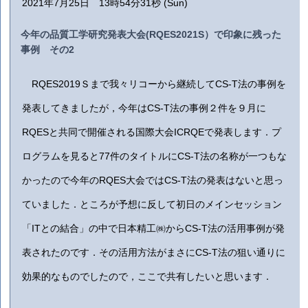
2021年7月25日 13時54分31秒 (Sun)
今年の品質工学研究発表大会(RQES2021S）で印象に残った
事例 その2
RQES2019
Ｓまで我々リコーから継続してCS-T法の事例を
発表してきましたが，今年はCS-T法の事例２件を９月に
RQESと共同で開催される国際大会ICRQEで発表します．プ
ログラムを見ると77件のタイトルにCS-T法の名称が一つもな
かったので今年のRQES大会ではCS-T法の発表はないと思っ
ていました．ところが予想に反して初日のメインセッション
「ITとの結合」の中で日本精工㈱からCS-T法の活用事例が発
表されたのです．その活用方法がまさにCS-T法の狙い通りに
効果的なものでしたので，ここで共有したいと思います．