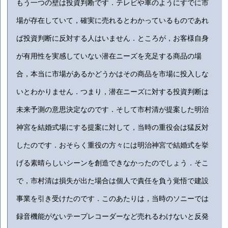
もう一つの壁は投資判断です．テレビや車のようにすでに市
場が存在していて，確実に売れるとわかっているものであれ
ば投資判断に反対する人はいません．ところが，お客様自身
が有用性を実感していない潜在ニーズを充足する商品の場
合，本当に市場があるかどうかはその商品を市場に投入しな
いとわかりません．つまり，潜在ニーズに対する投資判断は
未来予測の意思決定なのです．そして市村清が提案した明治
神宮を結婚式場にする提案に対して，当時の重役会は猛反対
したのです．おそらく重役の方々には明治神宮で結婚式を挙
げる素晴らしいシーンを創造できなかったのでしょう．そこ
で，市村清は損失が出た場合は個人で責任を負う覚悟で建設
事業を引き受けたのです．このあたりは，当時のソニーでは
録音機能がないテープレコーダーなど売れるわけないと反発