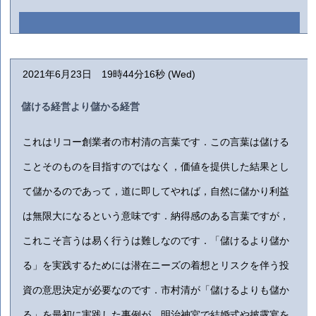
2021年6月23日 19時44分16秒 (Wed)
儲ける経営より儲かる経営
これはリコー創業者の市村清の言葉です．この言葉は儲ける
ことそのものを目指すのではなく，価値を提供した結果とし
て儲かるのであって，道に即してやれば，自然に儲かり利益
は無限大になるという意味です．納得感のある言葉ですが，
これこそ言うは易く行うは難しなのです．「儲けるより儲か
る」を実践するためには潜在ニーズの着想とリスクを伴う投
資の意思決定が必要なのです．市村清が「儲けるよりも儲か
る」を最初に実践した事例が，明治神宮で結婚式や披露宴を