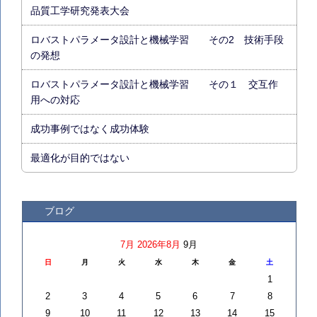
品質工学研究発表大会
ロバストパラメータ設計と機械学習 その2 技術手段
の発想
ロバストパラメータ設計と機械学習 その１ 交互作
用への対応
成功事例ではなく成功体験
最適化が目的ではない
ブログ
7月
2026年8月
9月
日
月
火
水
木
金
土
1
2
3
4
5
6
7
8
9
10
11
12
13
14
15