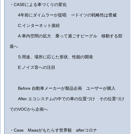
・CASEによる車づくりの変化
4年前にダイムラーが提唱 ⇒ドイツの戦略性は脅威
C:インターネット接続
A:車内空間の拡大 乗って過ごすビーグル 移動する部
屋へ
S:用途、場所に応じた形状、性能の開発
E:ノイズ音への注目
Before 自動車メーカーが製品企画 ユーザーが購入
After エコシステムの中での車の位置づけ その位置づけ
でのVOCから企画へ
・Case Maasがもたらす世界観 afterコロナ