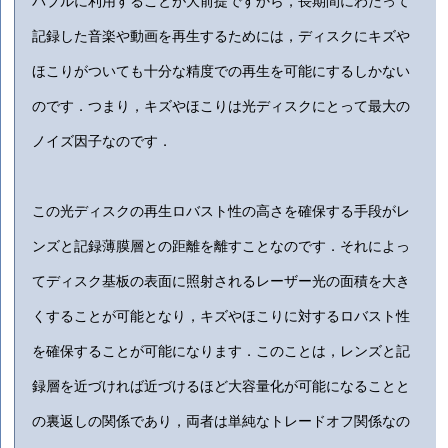
バブルに利用することが大前提ですから，長期間にわたって
記録した音楽や動画を再生するためには，ディスクにキズや
ほこりがついても十分な精度での再生を可能にするしかない
のです．つまり，キズやほこりは光ディスクにとって最大の
ノイズ因子なのです．
この光ディスクの再生ロバスト性の高さを確保する手段がレ
ンズと記録薄膜層との距離を離すことなのです．それによっ
てディスク基板の表面に照射されるレーザー光の面積を大き
くすることが可能となり，キズやほこりに対するロバスト性
を確保することが可能になります．このことは，レンズと記
録層を近づければ近づけるほど大容量化が可能になることと
の裏返しの関係であり，両者は単純なトレードオフ関係なの