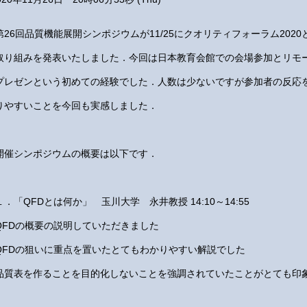
第26回品質機能展開シンポジウムが11/25にクオリティフォーラム202
取り組みを発表いたしました．今回は日本教育会館での会場参加とリモ
プレゼンという初めての経験でした．人数は少ないですが参加者の反応
りやすいことを今回も実感しました．
開催シンポジウムの概要は以下です．
１．「QFDとは何か」 玉川大学 永井教授 14:10～14:55
QFDの概要の説明していただきました
QFDの狙いに重点を置いたとてもわかりやすい解説でした
品質表を作ることを目的化しないことを強調されていたことがとても印