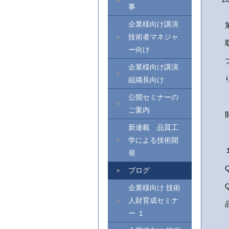
事
企業様向け講演
技術者マネジャ
ー向け
企業様向け講演
組織長向け
公開セミナーの
ご案内
新連載 品質工
学による技術開
発
ブログ
企業様向け 技術
人財育成セミナ
ー １