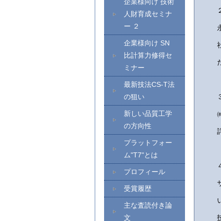
企業様向け 技術
人財育成セミナ
ー ２
企業様向け SN
比計算力修得セ
ミナー
最新技法CS-T法
の狙い
新しい品質工学
の方向性
プラットフォー
ム"T7"とは
プロフィール
受賞履歴
主な査読付き論
文