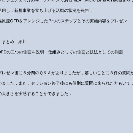
プロジェクタ向けのキーデバイスであるMLA（Micro Lens Array)
活用し，新規事業を立ち上げる活動の状況を報告．
福原流QFDをアレンジした７つのステップとその実施内容をプレゼン
・まとめ 細川
QFDの二つの側面を説明 仕組みとしての側面と技法としての側面
プレゼン後に５分間のＱ＆Ａがありましたが，嬉しいことに３件の質問
いました．また，セッション終了後にも個別に質問に来られた方もいて
の大きさを実感することができました．