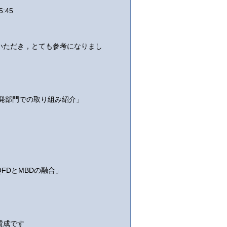
:45
いただき，とても参考になりまし
開発部門での取り組み紹介」
FDとMBDの融合」
賛成です