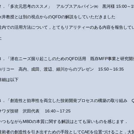
２．「多次元思考のススメ」 アルプスアルパイン㈱ 黒河様 15:00～15
永井教授とは別の視点からのQFDの解説をしていただきました
社内での活用方法について，とてもリアリティーのある内容を報告して
た
３．「潜在ニーズ掘り起こしのためのQFD活用 既存MFP事業と研究
㈱リコー 高内、成田、渡辺、細川からのプレゼン 15:50～16:35
詳細は以下
４．「創造性と効率性を両立した技術開発プロセスの構築の取り組み Q
サワダ技研 沢田代表 16:40～17:25
いつもながらMBDの本質に関する解説はとても深いものを感じます．
技術者の創造性を引き出すための手段としてCAEを位置づけること．大