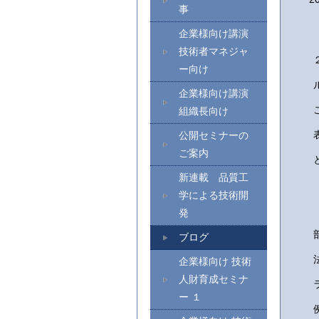
事
企業様向け講演
技術者マネジャ
ー向け
企業様向け講演
組織長向け
公開セミナーの
ご案内
新連載 品質工
学による技術開
発
ブログ
企業様向け 技術
人財育成セミナ
ー １