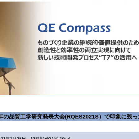
年の品質工学研究発表大会(RQES2021S）で印象に残
021年7月25日 13時54分31秒 (Sun)