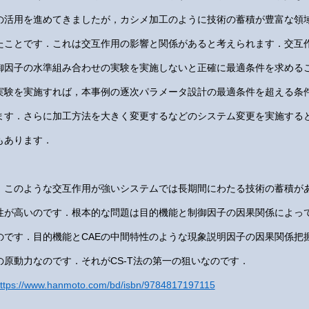
の活用を進めてきましたが，カシメ加工のように技術の蓄積が豊富な領
たことです．これは交互作用の影響と関係があると考えられます．交互
御因子の水準組み合わせの実験を実施しないと正確に最適条件を求める
実験を実施すれば，本事例の逐次パラメータ設計の最適条件を超える条
ます．さらに加工方法を大きく変更するなどのシステム変更を実施する
もあります．
このような交互作用が強いシステムでは長期間にわたる技術の蓄積が
性が高いのです．根本的な問題は目的機能と制御因子の因果関係によっ
のです．目的機能とCAEの中間特性のような現象説明因子の因果関係把
の原動力なのです．それがCS-T法の第一の狙いなのです．
ttps://www.hanmoto.com/bd/isbn/9784817197115