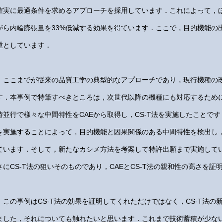
確実に最適条件を求めるアプローチを採用しています．これによって，
がら内輪膨張量を33%低減する効果を得ています．ここで，目的機能の
重としています．
ここまでが従来の品質工学の典型的なアプローチであり，現行機種の
す．本事例で特筆すべきところは，次世代以降の機種にも対応するため
時並行で様々な中間特性をCAEから取得し，CS-T法を実施したことです
を実施することによって，目的機能と因果関係のある中間特性を検出し
ています．そして，新たなカシメ方法を考案して特許出願まで実施して
さにCS-T法の狙いそのものであり，CAEとCS-T法の親和性の高さを
この事例はCS-T法の効果を証明してくれただけではなく，CS-T法の
ました，それについても触れたいと思います．これまで技術蓄積が少ない