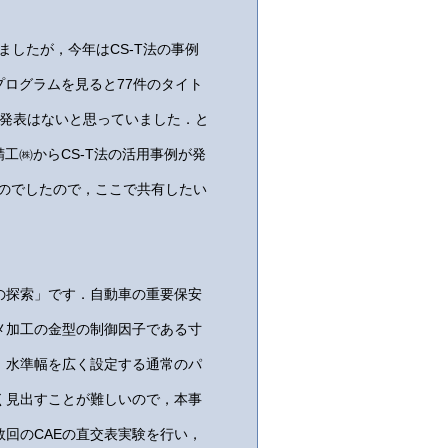
ましたが，今年はCS-T法の事例
プログラムを見ると77件のタイト
法の発表はないと思っていました．と
工㈱からCS-T法の活用事例が発
ものでしたので，ここで共有したい
の探索」です．自動車の重要保安
メ加工の金型の制御因子である寸
．水準幅を広く設定する通常のパ
く見出すことが難しいので，本事
回のCAEの直交表実験を行い，