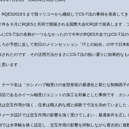
RQES2019
Ｓまで我々リコーから継続してCS-T法の事例を発表してき
２件を９月にRQESと共同で開催される国際大会ICRQEで発表します．
ルにCS-T法の名称が一つもなかったので今年のRQES大会ではCS-T
ころが予想に反して初日のメインセッション「ITとの結合」の中で日本精
表されたのです．その活用方法がまさにCS-T法の狙い通りに効果的な
と思います．
テーマ名は「カシメハブ軸受けの金型形状の最適化と新たな制御因子
部品であるホイール軸受けユニットの加工を対象とした事例です．カシ
法は交互作用が強く，従来は職人的な感と経験で寸法を決めていました
ラメータ設計では交互作用の影響を強く受けてしまい，最適条件を正し
例では水準幅を狭く設定し，交互作用の影響を抑制しながら逐次的に複数