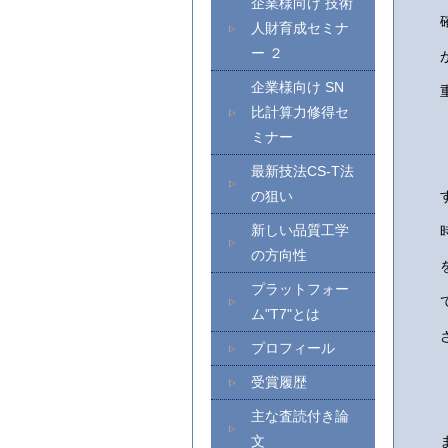
企業様向け 技術
人財育成セミナ
ー ２
企業様向け SN
比計算力修得セ
ミナー
最新技法CS-T法
の狙い
新しい品質工学
の方向性
プラットフォー
ム"T7"とは
プロフィール
受賞履歴
主な査読付き論
文