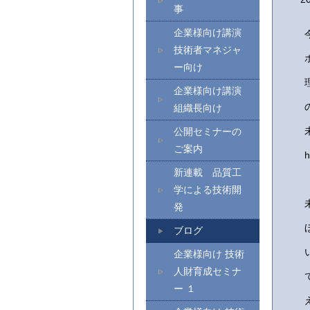
事
企業様向け講演
技術者マネジャ
ー向け
企業様向け講演
組織長向け
公開セミナーの
ご案内
h
新連載 品質工
学による技術開
発
ブログ
企業様向け 技術
人財育成セミナ
ー １