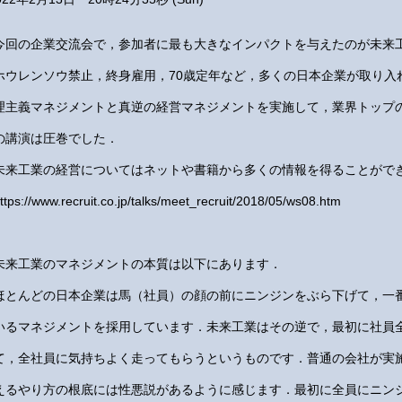
今回の企業交流会で，参加者に最も大きなインパクトを与えたのが未来
ホウレンソウ禁止，終身雇用，70歳定年など，多くの日本企業が取り入
理主義マネジメントと真逆の経営マネジメントを実施して，業界トップ
の講演は圧巻でした．
未来工業の経営についてはネットや書籍から多くの情報を得ることがで
ttps://www.recruit.co.jp/talks/meet_recruit/2018/05/ws08.htm
未来工業のマネジメントの本質は以下にあります．
ほとんどの日本企業は馬（社員）の顔の前にニンジンをぶら下げて，一
いるマネジメントを採用しています．未来工業はその逆で，最初に社員
て，全社員に気持ちよく走ってもらうというものです．普通の会社が実
えるやり方の根底には性悪説があるように感じます．最初に全員にニン