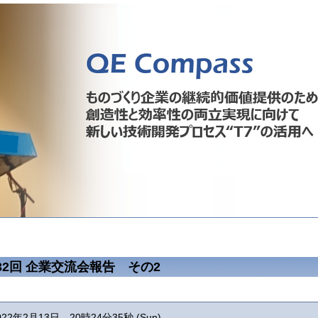
32回 企業交流会報告 その2
022年2月13日 20時24分35秒 (Sun)