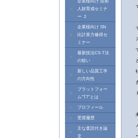
企業様向け 技術
人財育成セミナ
ー ２
企業様向け SN
比計算力修得セ
ミナー
最新技法CS-T法
の狙い
新しい品質工学
の方向性
プラットフォー
ム"T7"とは
プロフィール
受賞履歴
主な査読付き論
文