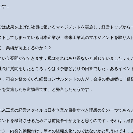
です．
では成果を上げた社員に報いるマネジメントを実施し，経営トップから
ストしてしまっている日本企業が，未来工業流のマネジメントを取り入
て，業績が向上するのか？？
という疑問がでてきます．私はそれはあり得ないと感じていました．そ
社長に質問をしたところ，やはり予想どおりの回答でした．あるイベン
き，司会を務めていた経営コンサルタントの方が，会場の参加者に「皆
トを実施したら逆効果です」と発言したそうです．
未来工業の経営スタイルは日本企業が目指すべき理想の姿の一つである
メントを機能させるためには前提条件があると思うのです．それは，経
ーク，内発的動機付け，等々の組織文化なのではないかと思うのです．